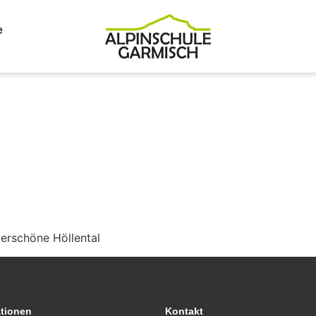
e
derschöne Höllental
ationen
Kontakt